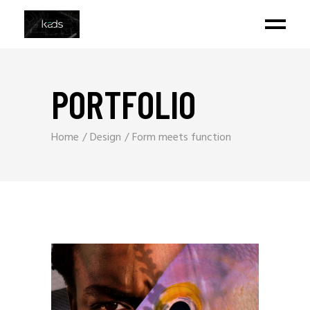
PORTFOLIO
Home
Design
Form meets function