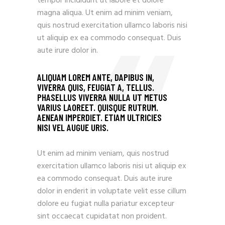
tempor incididunt ut labore et dolore
magna aliqua. Ut enim ad minim veniam,
quis nostrud exercitation ullamco laboris nisi
ut aliquip ex ea commodo consequat. Duis
aute irure dolor in.
ALIQUAM LOREM ANTE, DAPIBUS IN,
VIVERRA QUIS, FEUGIAT A, TELLUS.
PHASELLUS VIVERRA NULLA UT METUS
VARIUS LAOREET. QUISQUE RUTRUM.
AENEAN IMPERDIET. ETIAM ULTRICIES
NISI VEL AUGUE URIS.
Ut enim ad minim veniam, quis nostrud
exercitation ullamco laboris nisi ut aliquip ex
ea commodo consequat. Duis aute irure
dolor in enderit in voluptate velit esse cillum
dolore eu fugiat nulla pariatur excepteur
sint occaecat cupidatat non proident.